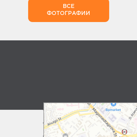
ВСЕ
ФОТОГРАФИИ
Makhachkala
Yandex Maps: search for places, transport, and r