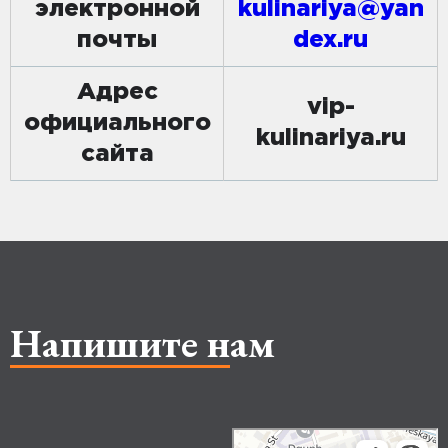
электронной
kulinariya@yan
почты
dex.ru
Адрес
vip-
официального
kulinariya.ru
сайта
Напишите нам
Makhachkala