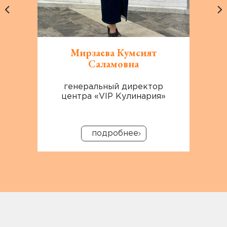
Мирзаева Кумсият
Саламовна
генеральный директор
выс
центра «VIP Кулинария»
ко
подробнее