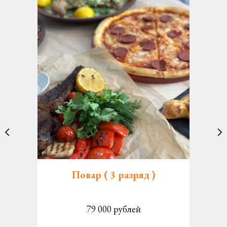
Повар ( 3 разряд )
К
79 000 рублей