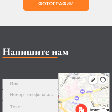
ФОТОГРАФИИ
Напишите нам
Makhachkala
Yandex Maps: search for places,
transport, and routes