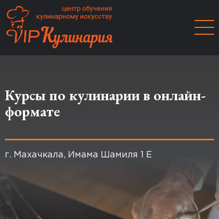
Сертифицированный центр
Курсы по кулинарии в онлайн-
кулинарного искусства VIP
формате
кулинария
г. Махачкала, Имама Шамиля 1 Е
Возглавляемый Президентом ассоциации
кулинаров Дагестана и многократным
победителем международных конкурсов.