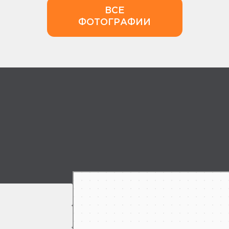
ВСЕ
ФОТОГРАФИИ
Makhachkala
Yandex Maps: search for places, transport, and r