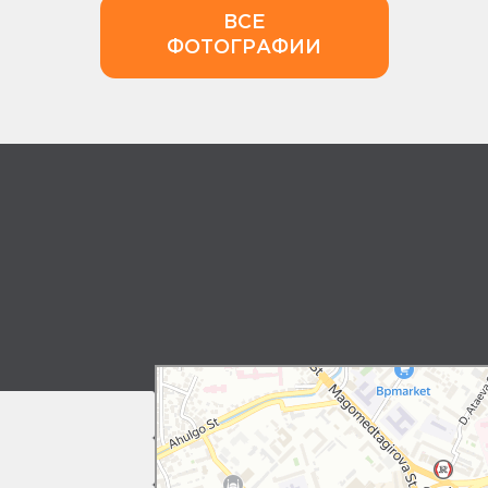
ВСЕ
ФОТОГРАФИИ
Makhachkala
Yandex Maps: search for places, transport, and r